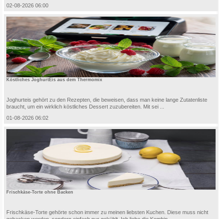
02-08-2026 06:00
Köstliches JoghurtEis aus dem Thermomix
Joghurteis gehört zu den Rezepten, die beweisen, dass man keine lange Zutatenliste
braucht, um ein wirklich köstliches Dessert zuzubereiten. Mit sei ...
01-08-2026 06:02
Frischkäse-Torte ohne Backen
Frischkäse-Torte gehörte schon immer zu meinen liebsten Kuchen. Diese muss nicht
gebacken werden, sondern einfach nur gekühlt. Ich liebe die Kombin ...