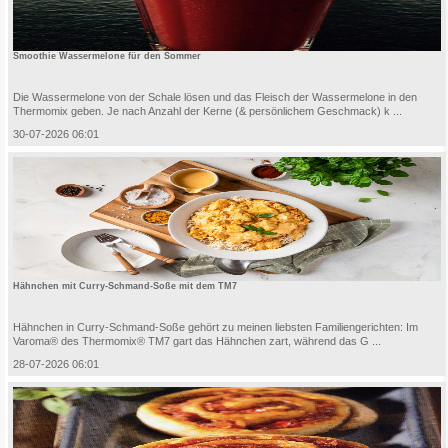
Smoothie Wassermelone für den Sommer
Die Wassermelone von der Schale lösen und das Fleisch der Wassermelone in den
Thermomix geben. Je nach Anzahl der Kerne (& persönlichem Geschmack) k ...
30-07-2026 06:01
Hähnchen mit Curry-Schmand-Soße mit dem TM7
Hähnchen in Curry-Schmand-Soße gehört zu meinen liebsten Familiengerichten: Im
Varoma® des Thermomix® TM7 gart das Hähnchen zart, während das G ...
28-07-2026 06:01