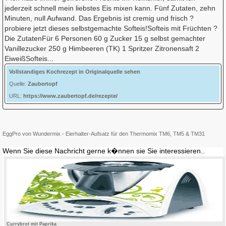
jederzeit schnell mein liebstes Eis mixen kann. Fünf Zutaten, zehn
Minuten, null Aufwand. Das Ergebnis ist cremig und frisch ?
probiere jetzt dieses selbstgemachte Softeis!Softeis mit Früchten ?
Die ZutatenFür 6 Personen 60 g Zucker 15 g selbst gemachter
Vanillezucker 250 g Himbeeren (TK) 1 Spritzer Zitronensaft 2
EiweißSofteis...
Vollstandiges Kochrezept in Originalquelle sehen
Quelle:
Zaubertopf
URL:
https://www.zaubertopf.de/rezepte/
EggPro von Wundermix - Eierhalter-Aufsatz für den Thermomix TM6, TM5 & TM31
Wenn Sie diese Nachricht gerne k�nnen sie Sie interessieren..
Currybrot mit Paprika