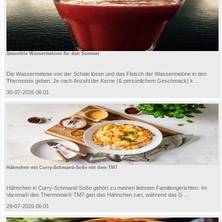
Smoothie Wassermelone für den Sommer
Die Wassermelone von der Schale lösen und das Fleisch der Wassermelone in den
Thermomix geben. Je nach Anzahl der Kerne (& persönlichem Geschmack) k ...
30-07-2026 06:01
Hähnchen mit Curry-Schmand-Soße mit dem TM7
Hähnchen in Curry-Schmand-Soße gehört zu meinen liebsten Familiengerichten: Im
Varoma® des Thermomix® TM7 gart das Hähnchen zart, während das G ...
28-07-2026 06:01