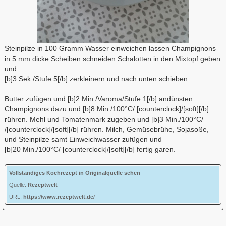
Steinpilze in 100 Gramm Wasser einweichen lassen Champignons
in 5 mm dicke Scheiben schneiden Schalotten in den Mixtopf geben
und
[b]3 Sek./Stufe 5[/b] zerkleinern und nach unten schieben.
Butter zufügen und [b]2 Min./Varoma/Stufe 1[/b] andünsten.
Champignons dazu und [b]8 Min./100°C/ [counterclock]/[soft][/b]
rühren. Mehl und Tomatenmark zugeben und [b]3 Min./100°C/
/[counterclock]/[soft][/b] rühren. Milch, Gemüsebrühe, Sojasoße,
und Steinpilze samt Einweichwasser zufügen und
[b]20 Min./100°C/ [counterclock]/[soft][/b] fertig garen.
Vollstandiges Kochrezept in Originalquelle sehen
Quelle:
Rezeptwelt
URL:
https://www.rezeptwelt.de/