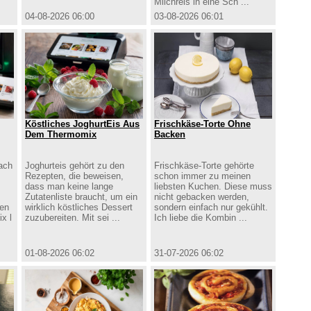
Milchreis in eine Sch ...
04-08-2026 06:00
03-08-2026 06:01
Köstliches JoghurtEis Aus
Frischkäse-Torte Ohne
Dem Thermomix
Backen
ach
Joghurteis gehört zu den
Frischkäse-Torte gehörte
Rezepten, die beweisen,
schon immer zu meinen
dass man keine lange
liebsten Kuchen. Diese muss
Zutatenliste braucht, um ein
nicht gebacken werden,
zen
wirklich köstliches Dessert
sondern einfach nur gekühlt.
x l
zuzubereiten. Mit sei ...
Ich liebe die Kombin ...
01-08-2026 06:02
31-07-2026 06:02