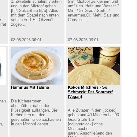
1. Zwiebeln schälen, vierteln
5 im Mixtopf zerkleinern und
und in den Mixtopf geben.
umfüllen. Hefe und Wasser 2
[b]4 Sek./Stufe 5[/b]. Alles
Min. / 37 Grad / Stufe 2
mit dem Spatel nach unten
erwärmen.Öl, Mehl, Salz und
e
schieben. 1 EL Olivenöl
Currypul ...
rrat
zugeb ...
08-08-2026 06:01
07-08-2026 06:01
Hummus Mit Tahina
Kokos Milchreis - So
Schmeckt Der Sommer!
(vegan)
hen
Die Kichererbsen
abschütten, dabei die
Flüssigkeit auffangen. Die
Alle Zutaten in den [locked]
Kicherbsen mit den
geben und 40 Minuten bei 90
geschälten Knoblauchzehen
Grad Stufe 1,5
n,
in den Mixtopf geben ...
[counterclock] ohne
Messbecher
garen. Anschließend den