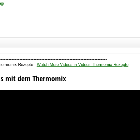
ag/
---------------------------------------------------------------------
Thermomix Rezepte -
Watch More Videos in Videos Thermomix Rezepte
is mit dem Thermomix