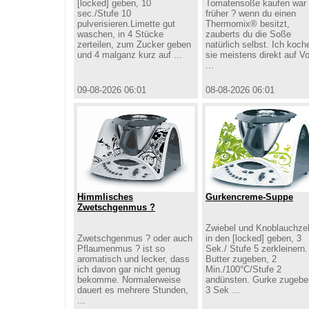
[locked] geben, 10
Tomatensoße kaufen war
sec./Stufe 10
früher ? wenn du einen
pulverisieren.Limette gut
Thermomix® besitzt,
waschen, in 4 Stücke
zauberts du die Soße
zerteilen, zum Zucker geben
natürlich selbst. Ich koch
und 4 malganz kurz auf ...
sie meistens direkt auf Vo
...
09-08-2026 06:01
08-08-2026 06:01
Himmlisches
Gurkencreme-Suppe
Zwetschgenmus ?
Zwiebel und Knoblauchze
Zwetschgenmus ? oder auch
in den [locked] geben, 3
Pflaumenmus ? ist so
Sek./ Stufe 5 zerkleinern.
aromatisch und lecker, dass
Butter zugeben, 2
ich davon gar nicht genug
Min./100°C/Stufe 2
bekomme. Normalerweise
andünsten. Gurke zugebe
dauert es mehrere Stunden,
3 Sek ...
...