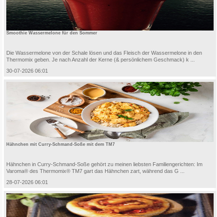
Smoothie Wassermelone für den Sommer
Die Wassermelone von der Schale lösen und das Fleisch der Wassermelone in den
Thermomix geben. Je nach Anzahl der Kerne (& persönlichem Geschmack) k ...
30-07-2026 06:01
Hähnchen mit Curry-Schmand-Soße mit dem TM7
Hähnchen in Curry-Schmand-Soße gehört zu meinen liebsten Familiengerichten: Im
Varoma® des Thermomix® TM7 gart das Hähnchen zart, während das G ...
28-07-2026 06:01