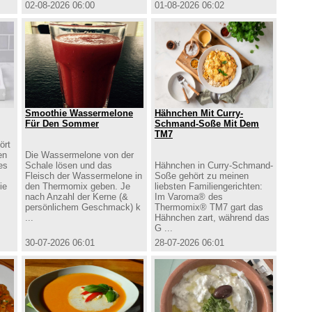
02-08-2026 06:00
01-08-2026 06:02
Smoothie Wassermelone
Hähnchen Mit Curry-
Für Den Sommer
Schmand-Soße Mit Dem
TM7
ört
en
Die Wassermelone von der
es
Schale lösen und das
Hähnchen in Curry-Schmand-
Fleisch der Wassermelone in
Soße gehört zu meinen
ie
den Thermomix geben. Je
liebsten Familiengerichten:
nach Anzahl der Kerne (&
Im Varoma® des
persönlichem Geschmack) k
Thermomix® TM7 gart das
...
Hähnchen zart, während das
G ...
30-07-2026 06:01
28-07-2026 06:01