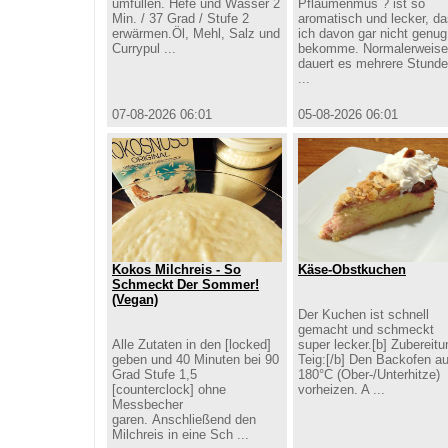
umfüllen. Hefe und Wasser 2
Pflaumenmus ? ist so
Min. / 37 Grad / Stufe 2
aromatisch und lecker, d
erwärmen.Öl, Mehl, Salz und
ich davon gar nicht genug
Currypul ...
bekomme. Normalerweise
dauert es mehrere Stunde
...
07-08-2026 06:01
05-08-2026 06:01
Kokos Milchreis - So
Käse-Obstkuchen
Schmeckt Der Sommer!
(vegan)
Der Kuchen ist schnell
gemacht und schmeckt
Alle Zutaten in den [locked]
super lecker.[b] Zubereitu
geben und 40 Minuten bei 90
Teig:[/b] Den Backofen au
Grad Stufe 1,5
180°C (Ober-/Unterhitze)
[counterclock] ohne
vorheizen. A ...
Messbecher
garen. Anschließend den
Milchreis in eine Sch ...