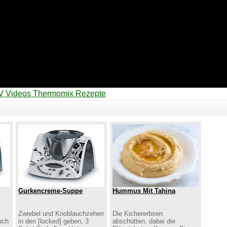
V Videos Thermomix Rezepte
Gurkencreme-Suppe
Hummus Mit Tahina
Zwiebel und Knoblauchzehen
Die Kichererbsen
uch
in den [locked] geben, 3
abschütten, dabei die