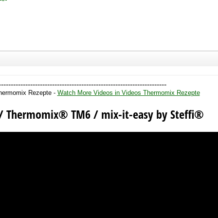
---------------------------------------------------------------------
Thermomix Rezepte -
Watch More Videos in Videos Thermomix Rezepte
Thermomix® TM6 / mix-it-easy by Steffi®