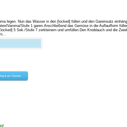
aroma legen. Nun das Wasser in den [locked] füllen und den Gareinsatz einhän
en/Varoma/Stufe 1 garen.Anschließend das Gemüse in die Auflaufform fülle
 [locked] 5 Sek./Stufe 7 zerkleinern und umfüllen.Den Knoblauch und die Zwieb
m...
ag/