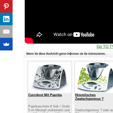
Go TO T
Wenn Sie diese Nachricht gerne k�nnen sie Sie interessieren..
Currybrot Mit Paprika
Himmlisches
Zwetschgenmus ?
Paprikaschote 8 Sek / Stufe
5 im Mixtopf zerkleinern und
Zwetschgenmus ? oder a