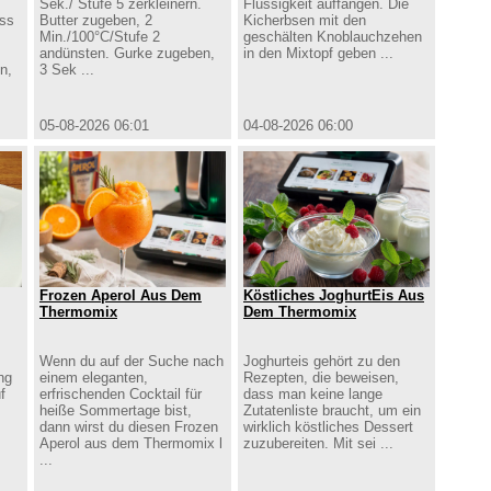
Sek./ Stufe 5 zerkleinern.
Flüssigkeit auffangen. Die
ass
Butter zugeben, 2
Kicherbsen mit den
Min./100°C/Stufe 2
geschälten Knoblauchzehen
andünsten. Gurke zugeben,
in den Mixtopf geben ...
n,
3 Sek ...
05-08-2026 06:01
04-08-2026 06:00
Frozen Aperol Aus Dem
Köstliches JoghurtEis Aus
Thermomix
Dem Thermomix
Wenn du auf der Suche nach
Joghurteis gehört zu den
ng
einem eleganten,
Rezepten, die beweisen,
f
erfrischenden Cocktail für
dass man keine lange
heiße Sommertage bist,
Zutatenliste braucht, um ein
dann wirst du diesen Frozen
wirklich köstliches Dessert
Aperol aus dem Thermomix l
zuzubereiten. Mit sei ...
...