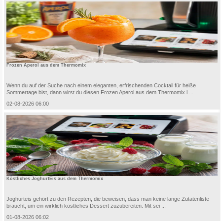
Frozen Aperol aus dem Thermomix
Wenn du auf der Suche nach einem eleganten, erfrischenden Cocktail für heiße
Sommertage bist, dann wirst du diesen Frozen Aperol aus dem Thermomix l ...
02-08-2026 06:00
Köstliches JoghurtEis aus dem Thermomix
Joghurteis gehört zu den Rezepten, die beweisen, dass man keine lange Zutatenliste
braucht, um ein wirklich köstliches Dessert zuzubereiten. Mit sei ...
01-08-2026 06:02