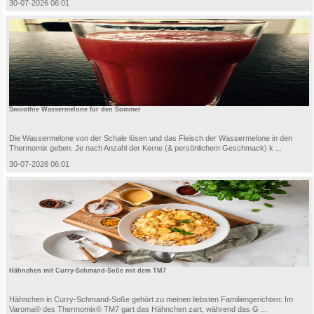
30-07-2026 06:01
Smoothie Wassermelone für den Sommer
Die Wassermelone von der Schale lösen und das Fleisch der Wassermelone in den
Thermomix geben. Je nach Anzahl der Kerne (& persönlichem Geschmack) k ...
30-07-2026 06:01
Hähnchen mit Curry-Schmand-Soße mit dem TM7
Hähnchen in Curry-Schmand-Soße gehört zu meinen liebsten Familiengerichten: Im
Varoma® des Thermomix® TM7 gart das Hähnchen zart, während das G ...