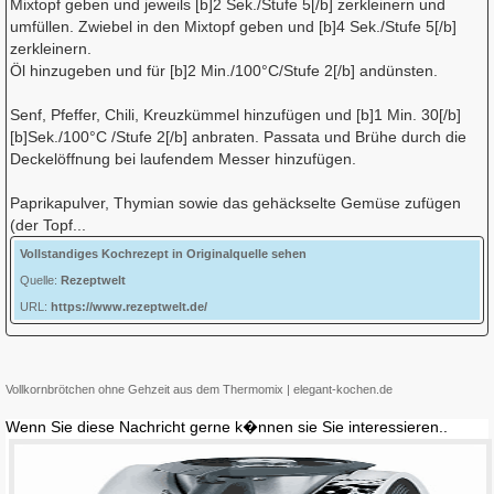
Mixtopf geben und jeweils [b]2 Sek./Stufe 5[/b] zerkleinern und
umfüllen. Zwiebel in den Mixtopf geben und [b]4 Sek./Stufe 5[/b]
zerkleinern.
Öl hinzugeben und für [b]2 Min./100°C/Stufe 2[/b] andünsten.
Senf, Pfeffer, Chili, Kreuzkümmel hinzufügen und [b]1 Min. 30[/b]
[b]Sek./100°C /Stufe 2[/b] anbraten. Passata und Brühe durch die
Deckelöffnung bei laufendem Messer hinzufügen.
Paprikapulver, Thymian sowie das gehäckselte Gemüse zufügen
(der Topf...
Vollstandiges Kochrezept in Originalquelle sehen
Quelle:
Rezeptwelt
URL:
https://www.rezeptwelt.de/
Vollkornbrötchen ohne Gehzeit aus dem Thermomix | elegant-kochen.de
Wenn Sie diese Nachricht gerne k�nnen sie Sie interessieren..